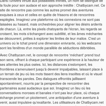
Dans l'univers virtuel aux possibilités infinies, un nom se distingue de
la foule pour son audace et son approche inédite : Chatbycam.net. Ce
site de rencontre pas comme les autres promet des aventures
exquises à ceux et celles en quête de frissons et de rencontres
espiègles. Imaginez une plateforme où les connexions ne sont pas
laissées au hasard, mais orchestrées pour aligner les désirs ardents
de chacun. Là, entre les pixels chatoyants de l'écran, les regards se
croisent, les mots s'échangent avec subtilité, et les âmes méchantes
se découvrent, prêtes à explorer les limites de leur malice. C'est un
univers où le tchat prend une dimension enivrante, où les webcams
sont les fenêtres d'un monde parallèle de séductions débridées.
Avec Chatbycam.net, le concept de rencontre 'méchant' prend tout
son sens, offrant à chaque participant une expérience à la hauteur de
ses attentes les plus osées. Ici, les distances s'estompent, les
frontières s'amenuisent jusqu'à devenir impalpables, laissant place à
un terrain de jeu où les mots tissent des liens insolites et où le visuel
transcende les paroles. Des dialogues effrontés jaillissent
spontanément, nourris par la perspective de rencontrer des
partenaires aussi audacieux que soi. Imaginez un lieu où les
conversations moroses et banales n'ont pas leur place, où chaque
échange promet un picotement, une anticipation d'une aventure à
venir, aussi impulsive qu'exaltante. Les utilisateurs de Chatbycam.net