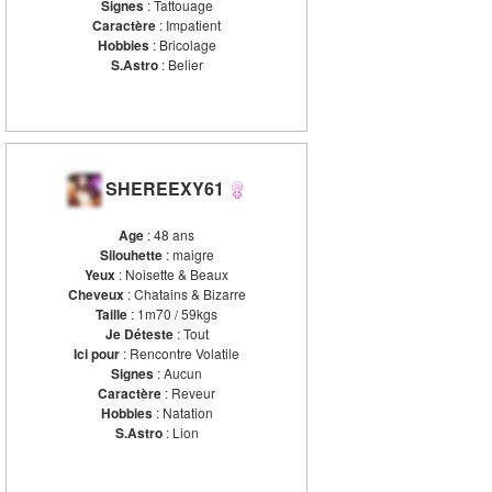
Signes
: Tattouage
Caractère
: Impatient
Hobbies
: Bricolage
S.Astro
: Belier
SHEREEXY61
Age
: 48 ans
Silouhette
: maigre
Yeux
: Noisette & Beaux
Cheveux
: Chatains & Bizarre
Taille
: 1m70 / 59kgs
Je Déteste
: Tout
Ici pour
: Rencontre Volatile
Signes
: Aucun
Caractère
: Reveur
Hobbies
: Natation
S.Astro
: Lion