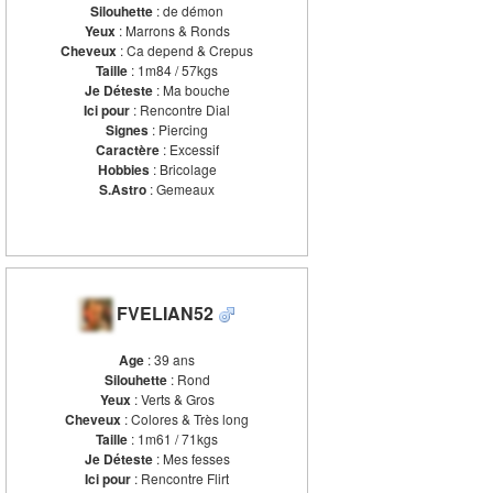
Silouhette
: de démon
Yeux
: Marrons & Ronds
Cheveux
: Ca depend & Crepus
Taille
: 1m84 / 57kgs
Je Déteste
: Ma bouche
Ici pour
: Rencontre Dial
Signes
: Piercing
Caractère
: Excessif
Hobbies
: Bricolage
S.Astro
: Gemeaux
FVELIAN52
Age
: 39 ans
Silouhette
: Rond
Yeux
: Verts & Gros
Cheveux
: Colores & Très long
Taille
: 1m61 / 71kgs
Je Déteste
: Mes fesses
Ici pour
: Rencontre Flirt