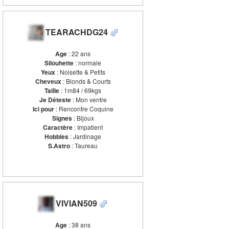
TEARACHDG24
Age
: 22 ans
Silouhette
: normale
Yeux
: Noisette & Petits
Cheveux
: Blonds & Courts
Taille
: 1m84 / 69kgs
Je Déteste
: Mon ventre
Ici pour
: Rencontre Coquine
Signes
: Bijoux
Caractère
: Impatient
Hobbies
: Jardinage
S.Astro
: Taureau
VIVIAN509
Age
: 38 ans