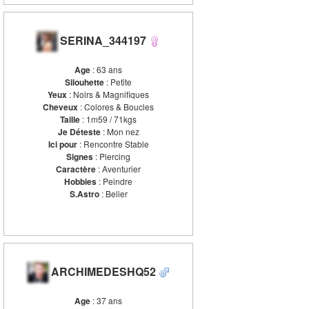
SERINA_344197
Age
: 63 ans
Silouhette
: Petite
Yeux
: Noirs & Magnifiques
Cheveux
: Colores & Boucles
Taille
: 1m59 / 71kgs
Je Déteste
: Mon nez
Ici pour
: Rencontre Stable
Signes
: Piercing
Caractère
: Aventurier
Hobbies
: Peindre
S.Astro
: Belier
ARCHIMEDESHQ52
Age
: 37 ans