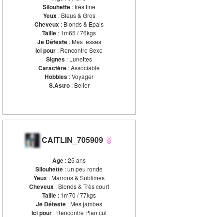
Silouhette
: très fine
Yeux
: Bleus & Gros
Cheveux
: Blonds & Epais
Taille
: 1m65 / 76kgs
Je Déteste
: Mes fesses
Ici pour
: Rencontre Sexe
Signes
: Lunettes
Caractère
: Associable
Hobbies
: Voyager
S.Astro
: Belier
CAITLIN_705909
Age
: 25 ans
Silouhette
: un peu ronde
Yeux
: Marrons & Sublimes
Cheveux
: Blonds & Très court
Taille
: 1m70 / 77kgs
Je Déteste
: Mes jambes
Ici pour
: Rencontre Plan cul