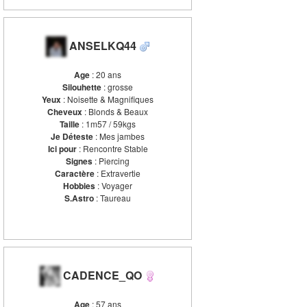
ANSELKQ44
Age
: 20 ans
Silouhette
: grosse
Yeux
: Noisette & Magnifiques
Cheveux
: Blonds & Beaux
Taille
: 1m57 / 59kgs
Je Déteste
: Mes jambes
Ici pour
: Rencontre Stable
Signes
: Piercing
Caractère
: Extravertie
Hobbies
: Voyager
S.Astro
: Taureau
CADENCE_QO
Age
: 57 ans