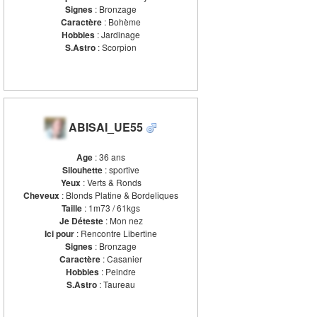
Signes
: Bronzage
Caractère
: Bohème
Hobbies
: Jardinage
S.Astro
: Scorpion
ABISAI_UE55
Age
: 36 ans
Silouhette
: sportive
Yeux
: Verts & Ronds
Cheveux
: Blonds Platine & Bordeliques
Taille
: 1m73 / 61kgs
Je Déteste
: Mon nez
Ici pour
: Rencontre Libertine
Signes
: Bronzage
Caractère
: Casanier
Hobbies
: Peindre
S.Astro
: Taureau