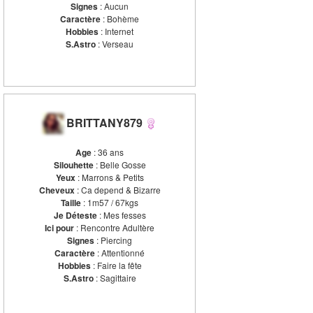
Signes
: Aucun
Caractère
: Bohème
Hobbies
: Internet
S.Astro
: Verseau
BRITTANY879
Age
: 36 ans
Silouhette
: Belle Gosse
Yeux
: Marrons & Petits
Cheveux
: Ca depend & Bizarre
Taille
: 1m57 / 67kgs
Je Déteste
: Mes fesses
Ici pour
: Rencontre Adultère
Signes
: Piercing
Caractère
: Attentionné
Hobbies
: Faire la fête
S.Astro
: Sagittaire