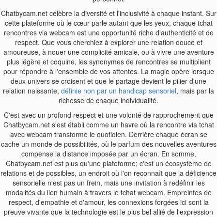
Chatbycam.net célèbre la diversité et l'inclusivité à chaque instant. Sur
cette plateforme où le cœur parle autant que les yeux, chaque tchat
rencontres via webcam est une opportunité riche d'authenticité et de
respect. Que vous cherchiez à explorer une relation douce et
amoureuse, à nouer une complicité amicale, ou à vivre une aventure
plus légère et coquine, les synonymes de rencontres se multiplient
pour répondre à l'ensemble de vos attentes. La magie opère lorsque
deux univers se croisent et que le partage devient le pilier d'une
relation naissante,
définie non par un handicap sensoriel
, mais par la
richesse de chaque individualité.
C'est avec un profond respect et une volonté de rapprochement que
Chatbycam.net s'est établi comme un havre où la rencontre via tchat
avec webcam transforme le quotidien. Derrière chaque écran se
cache un monde de possibilités, où le parfum des nouvelles aventures
compense la distance imposée par un écran. En somme,
Chatbycam.net est plus qu'une plateforme; c'est un écosystème de
relations et de possibles, un endroit où l'on reconnaît que la déficience
sensorielle n'est pas un frein, mais une invitation à redéfinir les
modalités du lien humain à travers le tchat webcam. Empreintes de
respect, d'empathie et d'amour, les connexions forgées ici sont la
preuve vivante que la technologie est le plus bel allié de l'expression