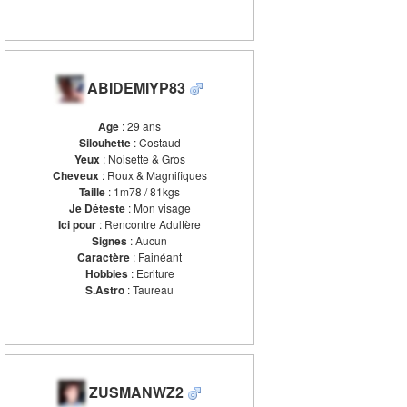
ABIDEMIYP83
Age
: 29 ans
Silouhette
: Costaud
Yeux
: Noisette & Gros
Cheveux
: Roux & Magnifiques
Taille
: 1m78 / 81kgs
Je Déteste
: Mon visage
Ici pour
: Rencontre Adultère
Signes
: Aucun
Caractère
: Fainéant
Hobbies
: Ecriture
S.Astro
: Taureau
ZUSMANWZ2