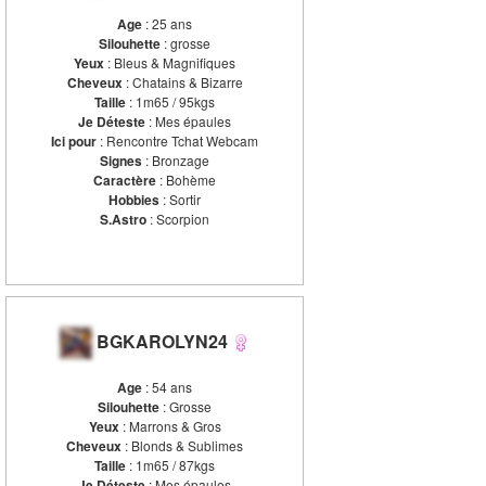
Age
: 25 ans
Silouhette
: grosse
Yeux
: Bleus & Magnifiques
Cheveux
: Chatains & Bizarre
Taille
: 1m65 / 95kgs
Je Déteste
: Mes épaules
Ici pour
: Rencontre Tchat Webcam
Signes
: Bronzage
Caractère
: Bohème
Hobbies
: Sortir
S.Astro
: Scorpion
BGKAROLYN24
Age
: 54 ans
Silouhette
: Grosse
Yeux
: Marrons & Gros
Cheveux
: Blonds & Sublimes
Taille
: 1m65 / 87kgs
Je Déteste
: Mes épaules