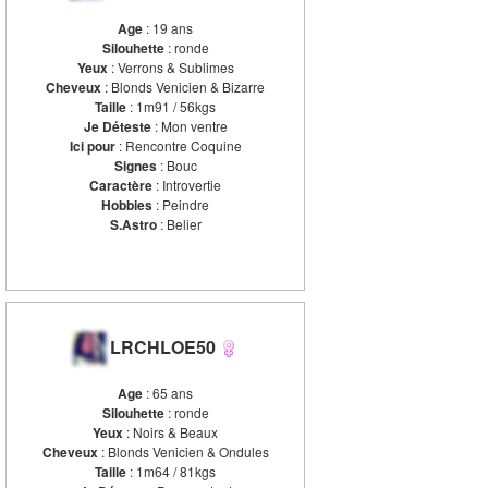
Age
: 19 ans
Silouhette
: ronde
Yeux
: Verrons & Sublimes
Cheveux
: Blonds Venicien & Bizarre
Taille
: 1m91 / 56kgs
Je Déteste
: Mon ventre
Ici pour
: Rencontre Coquine
Signes
: Bouc
Caractère
: Introvertie
Hobbies
: Peindre
S.Astro
: Belier
LRCHLOE50
Age
: 65 ans
Silouhette
: ronde
Yeux
: Noirs & Beaux
Cheveux
: Blonds Venicien & Ondules
Taille
: 1m64 / 81kgs