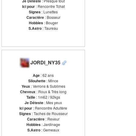
Je Déteste
: Presque tout
Ici pour
: Rencontre Tchat
Signes
: Lunettes
Caractère
: Bosseur
Hobbies
: Bouger
S.Astro
: Taureau
JORDI_NY35
Age
: 62 ans
Silouhette
: Mince
Yeux
: Verrons & Sublimes
Cheveux
: Roux & Très long
Taille
: 1m62 / 92kgs
Je Déteste
: Mes yeux
Ici pour
: Rencontre Adultère
Signes
: Taches de Rousseur
Caractère
: Reveur
Hobbies
: Jardinage
S.Astro
: Gemeaux