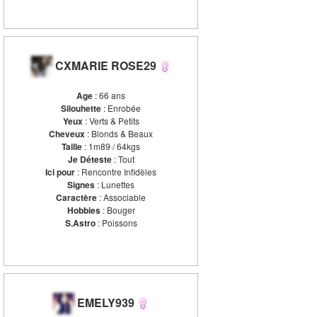
CXMARIE ROSE29
Age
: 66 ans
Silouhette
: Enrobée
Yeux
: Verts & Petits
Cheveux
: Blonds & Beaux
Taille
: 1m89 / 64kgs
Je Déteste
: Tout
Ici pour
: Rencontre Infidèles
Signes
: Lunettes
Caractère
: Associable
Hobbies
: Bouger
S.Astro
: Poissons
EMELY939