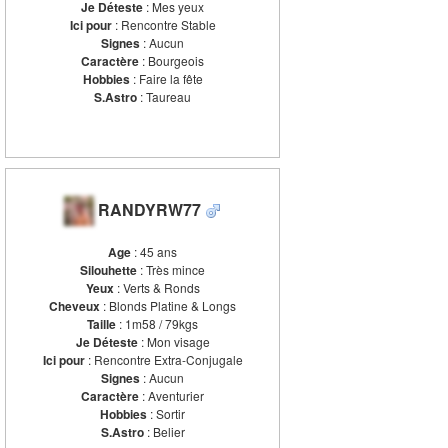
Je Déteste
: Mes yeux
Ici pour
: Rencontre Stable
Signes
: Aucun
Caractère
: Bourgeois
Hobbies
: Faire la fête
S.Astro
: Taureau
RANDYRW77
Age
: 45 ans
Silouhette
: Très mince
Yeux
: Verts & Ronds
Cheveux
: Blonds Platine & Longs
Taille
: 1m58 / 79kgs
Je Déteste
: Mon visage
Ici pour
: Rencontre Extra-Conjugale
Signes
: Aucun
Caractère
: Aventurier
Hobbies
: Sortir
S.Astro
: Belier