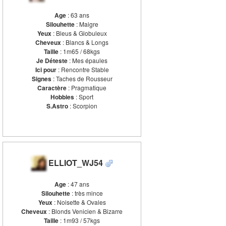
Age
: 63 ans
Silouhette
: Maigre
Yeux
: Bleus & Globuleux
Cheveux
: Blancs & Longs
Taille
: 1m65 / 68kgs
Je Déteste
: Mes épaules
Ici pour
: Rencontre Stable
Signes
: Taches de Rousseur
Caractère
: Pragmatique
Hobbies
: Sport
S.Astro
: Scorpion
ELLIOT_WJ54
Age
: 47 ans
Silouhette
: très mince
Yeux
: Noisette & Ovales
Cheveux
: Blonds Venicien & Bizarre
Taille
: 1m93 / 57kgs