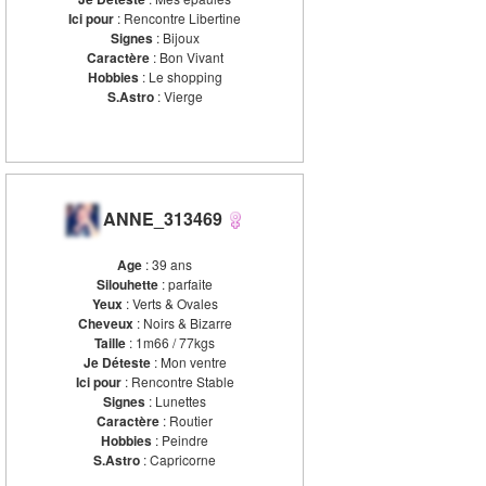
Ici pour
: Rencontre Libertine
Signes
: Bijoux
Caractère
: Bon Vivant
Hobbies
: Le shopping
S.Astro
: Vierge
ANNE_313469
Age
: 39 ans
Silouhette
: parfaite
Yeux
: Verts & Ovales
Cheveux
: Noirs & Bizarre
Taille
: 1m66 / 77kgs
Je Déteste
: Mon ventre
Ici pour
: Rencontre Stable
Signes
: Lunettes
Caractère
: Routier
Hobbies
: Peindre
S.Astro
: Capricorne