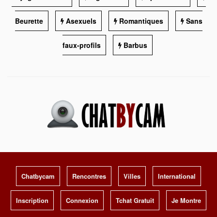
Beurette
Asexuels
Romantiques
Sans
faux-profils
Barbus
Chatbycam
Rencontres
Villes
International
Inscription
Connexion
Tchat Gratuit
Je Montre